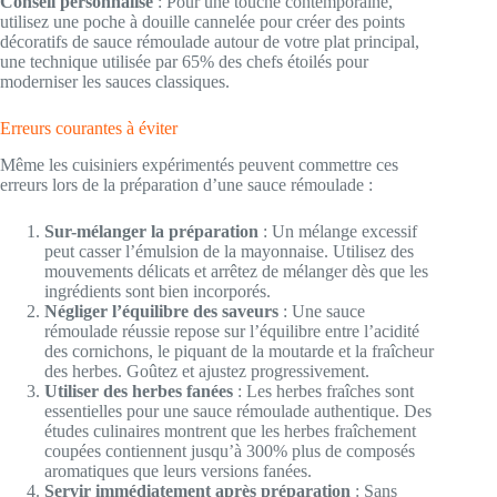
Conseil personnalisé
: Pour une touche contemporaine,
utilisez une poche à douille cannelée pour créer des points
décoratifs de sauce rémoulade autour de votre plat principal,
une technique utilisée par 65% des chefs étoilés pour
moderniser les sauces classiques.
Erreurs courantes à éviter
Même les cuisiniers expérimentés peuvent commettre ces
erreurs lors de la préparation d’une sauce rémoulade :
Sur-mélanger la préparation
: Un mélange excessif
peut casser l’émulsion de la mayonnaise. Utilisez des
mouvements délicats et arrêtez de mélanger dès que les
ingrédients sont bien incorporés.
Négliger l’équilibre des saveurs
: Une sauce
rémoulade réussie repose sur l’équilibre entre l’acidité
des cornichons, le piquant de la moutarde et la fraîcheur
des herbes. Goûtez et ajustez progressivement.
Utiliser des herbes fanées
: Les herbes fraîches sont
essentielles pour une sauce rémoulade authentique. Des
études culinaires montrent que les herbes fraîchement
coupées contiennent jusqu’à 300% plus de composés
aromatiques que leurs versions fanées.
Servir immédiatement après préparation
: Sans