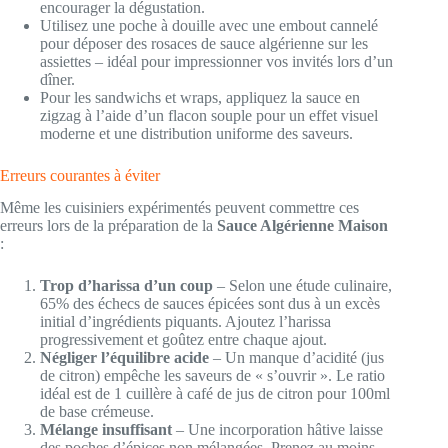
encourager la dégustation.
Utilisez une poche à douille avec une embout cannelé
pour déposer des rosaces de sauce algérienne sur les
assiettes – idéal pour impressionner vos invités lors d’un
dîner.
Pour les sandwichs et wraps, appliquez la sauce en
zigzag à l’aide d’un flacon souple pour un effet visuel
moderne et une distribution uniforme des saveurs.
Erreurs courantes à éviter
Même les cuisiniers expérimentés peuvent commettre ces
erreurs lors de la préparation de la
Sauce Algérienne Maison
:
Trop d’harissa d’un coup
– Selon une étude culinaire,
65% des échecs de sauces épicées sont dus à un excès
initial d’ingrédients piquants. Ajoutez l’harissa
progressivement et goûtez entre chaque ajout.
Négliger l’équilibre acide
– Un manque d’acidité (jus
de citron) empêche les saveurs de « s’ouvrir ». Le ratio
idéal est de 1 cuillère à café de jus de citron pour 100ml
de base crémeuse.
Mélange insuffisant
– Une incorporation hâtive laisse
des poches d’épices non mélangées. Prenez au moins