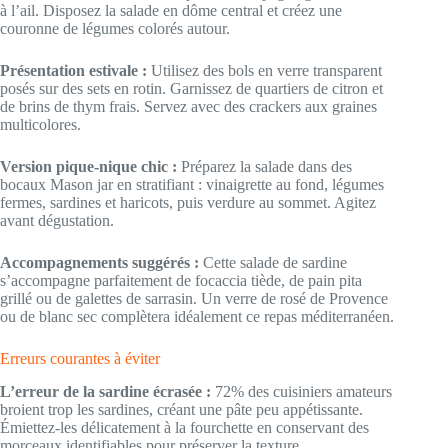
à l’ail. Disposez la salade en dôme central et créez une
couronne de légumes colorés autour.
Présentation estivale :
Utilisez des bols en verre transparent
posés sur des sets en rotin. Garnissez de quartiers de citron et
de brins de thym frais. Servez avec des crackers aux graines
multicolores.
Version pique-nique chic :
Préparez la salade dans des
bocaux Mason jar en stratifiant : vinaigrette au fond, légumes
fermes, sardines et haricots, puis verdure au sommet. Agitez
avant dégustation.
Accompagnements suggérés :
Cette salade de sardine
s’accompagne parfaitement de focaccia tiède, de pain pita
grillé ou de galettes de sarrasin. Un verre de rosé de Provence
ou de blanc sec complètera idéalement ce repas méditerranéen.
Erreurs courantes à éviter
L’erreur de la sardine écrasée :
72% des cuisiniers amateurs
broient trop les sardines, créant une pâte peu appétissante.
Émiettez-les délicatement à la fourchette en conservant des
morceaux identifiables pour préserver la texture.