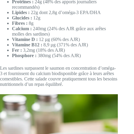
Protéines :
24g (48% des apports journaliers
recommandés)
Lipides :
22g dont 2,8g d’oméga-3 EPA/DHA
Glucides :
12g
Fibres :
8g
Calcium :
240mg (24% des AJR grâce aux arêtes
molles des sardines)
Vitamine D :
12 µg (60% des AJR)
Vitamine B12 :
8,9 µg (371% des AJR)
Fer :
3,2mg (18% des AJR)
Phosphore :
380mg (54% des AJR)
Les sardines surpassent le saumon en concentration d’oméga-
3 et fournissent du calcium biodisponible grâce à leurs arêtes
comestibles. Cette salade couvre pratiquement tous les besoins
nutritionnels d’un repas équilibré.