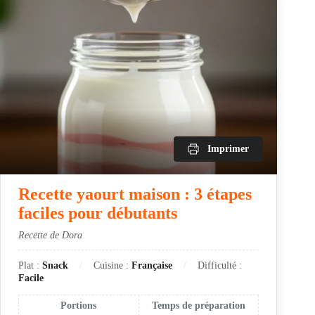
Imprimer
Recette yaourt maison : 3 étapes
faciles pour débutants
Recette de Dora
Plat :
Snack
Cuisine :
Française
Difficulté :
Facile
Portions
Temps de préparation