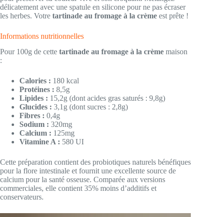
délicatement avec une spatule en silicone pour ne pas écraser
les herbes. Votre
tartinade au fromage à la crème
est prête !
Informations nutritionnelles
Pour 100g de cette
tartinade au fromage à la crème
maison
:
Calories :
180 kcal
Protéines :
8,5g
Lipides :
15,2g (dont acides gras saturés : 9,8g)
Glucides :
3,1g (dont sucres : 2,8g)
Fibres :
0,4g
Sodium :
320mg
Calcium :
125mg
Vitamine A :
580 UI
Cette préparation contient des probiotiques naturels bénéfiques
pour la flore intestinale et fournit une excellente source de
calcium pour la santé osseuse. Comparée aux versions
commerciales, elle contient 35% moins d’additifs et
conservateurs.