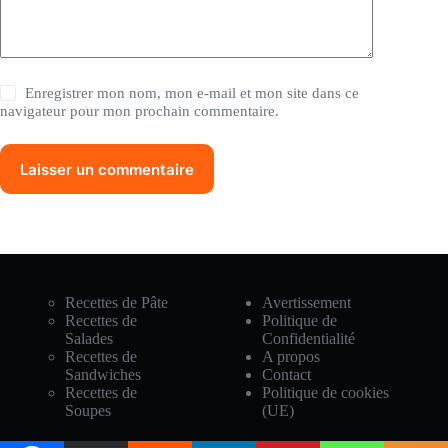
Enregistrer mon nom, mon e-mail et mon site dans ce
navigateur pour mon prochain commentaire.
Laisser un commentaire
Recettes de Pâte
Avertissement
Recettes de
Politique de
Salades
Confidentialité
Recettes de
A propos
Sandwiches
Contact
Recettes de
Politique de cookies
Soupes
(UE)