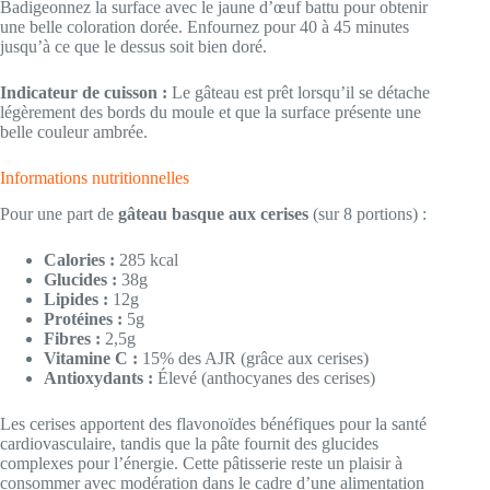
Badigeonnez la surface avec le jaune d’œuf battu pour obtenir
une belle coloration dorée. Enfournez pour 40 à 45 minutes
jusqu’à ce que le dessus soit bien doré.
Indicateur de cuisson :
Le gâteau est prêt lorsqu’il se détache
légèrement des bords du moule et que la surface présente une
belle couleur ambrée.
Informations nutritionnelles
Pour une part de
gâteau basque aux cerises
(sur 8 portions) :
Calories :
285 kcal
Glucides :
38g
Lipides :
12g
Protéines :
5g
Fibres :
2,5g
Vitamine C :
15% des AJR (grâce aux cerises)
Antioxydants :
Élevé (anthocyanes des cerises)
Les cerises apportent des flavonoïdes bénéfiques pour la santé
cardiovasculaire, tandis que la pâte fournit des glucides
complexes pour l’énergie. Cette pâtisserie reste un plaisir à
consommer avec modération dans le cadre d’une alimentation