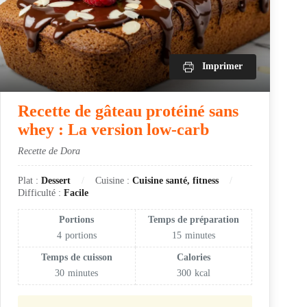
Imprimer
Recette de gâteau protéiné sans
whey : La version low-carb
Recette de Dora
Plat :
Dessert
Cuisine :
Cuisine santé, fitness
Difficulté :
Facile
Portions
Temps de préparation
4
portions
15
minutes
Temps de cuisson
Calories
30
minutes
300
kcal