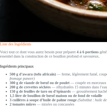
Liste des Ingrédients
Voici tout ce dont vous aurez besoin pour préparer
4 à 6 portions
génér
essentiel dans la construction de ce bouillon profond et savoureux.
Ingrédients principaux
500 g d’awara (tofu africain)
— ferme, légèrement fumé, coup
fromage paneer)
300 g de viande de bœuf ou de poulet
— coupée en morceau
200 g de crevettes séchées
— réhydratées 15 minutes dans l’ea
150 g de feuilles de taro ou d’épinards
— grossièrement hach
1,5 litre de bouillon de bœuf maison ou de fond de volaille
3 cuillères à soupe d’huile de palme rouge
(Substitut : huile 
2 tomates mûres
— mixées ou concassées