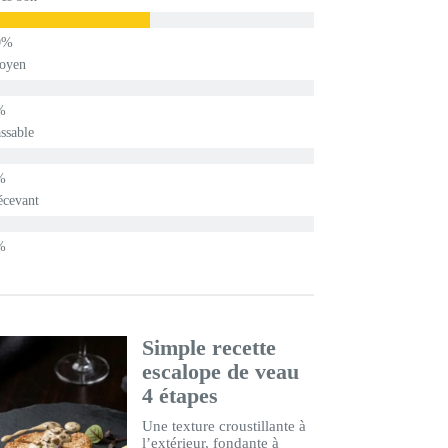
oyen
ssable
écevant
Simple recette
escalope de veau
4 étapes
Une texture croustillante à
l’extérieur, fondante à