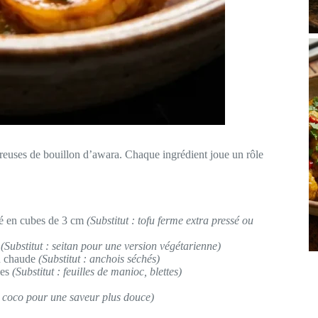
euses de bouillon d’awara. Chaque ingrédient joue un rôle
é en cubes de 3 cm
(Substitut : tofu ferme extra pressé ou
x
(Substitut : seitan pour une version végétarienne)
u chaude
(Substitut : anchois séchés)
ées
(Substitut : feuilles de manioc, blettes)
de coco pour une saveur plus douce)