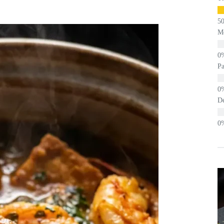
M
Pa
D