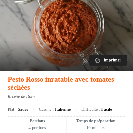
Imprimer
Pesto Rosso inratable avec tomates
séchées
Recette de Dora
Plat :
Sauce
Cuisine :
Italienne
Difficulté :
Facile
Portions
Temps de préparation
4
portions
10
minutes