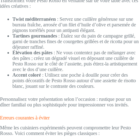
Transformez votre Pesto Rosso en véritable star de votre table avec ces
idées créatives :
Twist méditerranéen
: Servez une cuillère généreuse sur une
burrata fraîche, arrosée d’un filet d’huile d’olive et parsemée de
pignons torréfiés pour un antipasti élégant.
Tartines gourmandes
: Étalez sur du pain de campagne grillé,
garni de tranches fines de courgettes grillées et de ricotta pour un
déjeuner raffiné.
Élévation des pâtes
: Ne vous contentez pas de mélanger avec
des pâtes ; créez un dégradé visuel en déposant une cuillère de
Pesto Rosso sur le côté de l’assiette, puis étirez-la artistiquement
avec le dos d’une cuillère.
Accent coloré
: Utilisez une poche à douille pour créer des
points décoratifs de Pesto Rosso autour d’une assiette de risotto
blanc, jouant sur le contraste des couleurs.
Personnalisez votre présentation selon l’occasion : rustique pour un
dîner familial ou plus sophistiquée pour impressionner vos invités.
Erreurs courantes à éviter
Même les cuisiniers expérimentés peuvent compromettre leur Pesto
Rosso. Voici comment éviter les pièges classiques :