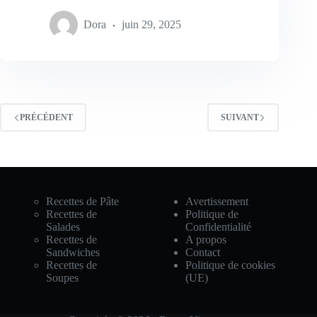
Dora
juin 29, 2025
PRÉCÉDENT
SUIVANT
Recettes de Pâte
Avertissement
Recettes de
Politique de
Salades
Confidentialité
Recettes de
A propos
Sandwiches
Contact
Recettes de
Politique de cookies
Soupes
(UE)